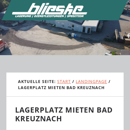
Zum
Zur
Skip
Inhalt
Seitenspalte
to
springen
springen
footer
AKTUELLE SEITE:
START
/
LANDINGPAGE
/
LAGERPLATZ MIETEN BAD KREUZNACH
LAGERPLATZ MIETEN BAD
KREUZNACH