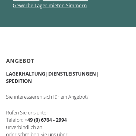
Gewerbe Lager mieten Simmern
Footer
ANGEBOT
LAGERHALTUNG|DIENSTLEISTUNGEN|
SPEDITION
Sie interessieren sich für ein Angebot?
Rufen Sie uns unter
Telefon:
+49 (0) 6764 - 2994
unverbindlich an
oder schreiben Sie uns über